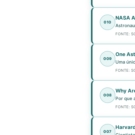
NASA As
010
Astronau
FONTE: S
One Ast
009
Uma única
FONTE: S
Why Are
008
Por que 
FONTE: S
Harvard
007