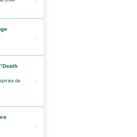
›
 de DNA
nge
›
a
 "Death
›
pirais da
ore
›