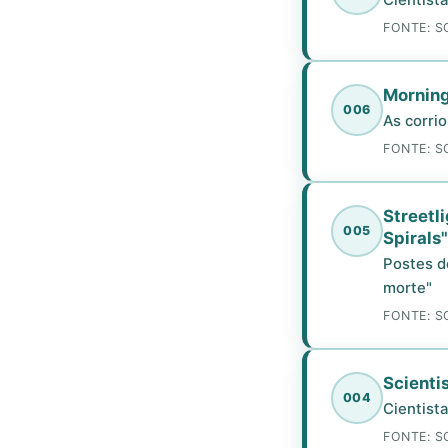
Cientist
FONTE: S
Morning
006
As corri
FONTE: S
Streetl
005
Spirals"
Postes d
morte"
FONTE: S
Scienti
004
Cientist
FONTE: S