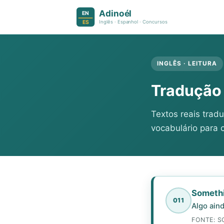
INGLÊS · LEITURA
Tradução 
Textos reais tradu
vocabulário para 
Somethi
011
Algo ain
FONTE: S