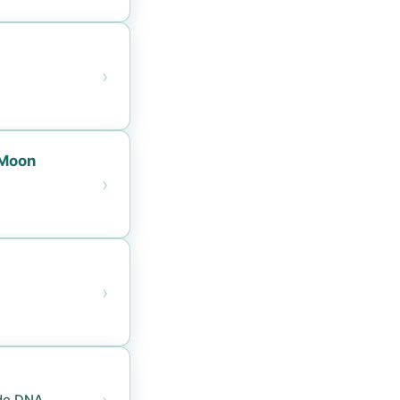
›
 Moon
›
›