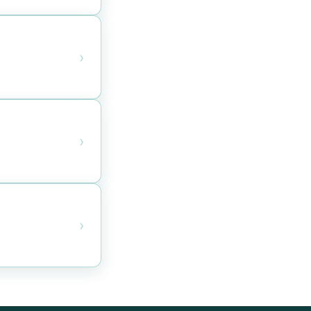
›
›
›