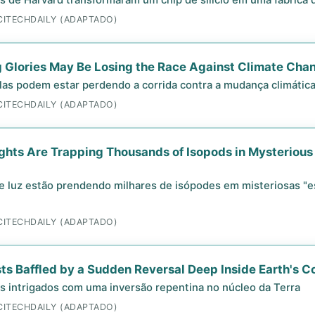
as de Harvard transformaram um chip de silício em uma fábrica
CITECHDAILY (ADAPTADO)
 Glories May Be Losing the Race Against Climate Cha
olas podem estar perdendo a corrida contra a mudança climátic
CITECHDAILY (ADAPTADO)
ights Are Trapping Thousands of Isopods in Mysterious
e luz estão prendendo milhares de isópodes em misteriosas "es
CITECHDAILY (ADAPTADO)
sts Baffled by a Sudden Reversal Deep Inside Earth's C
as intrigados com uma inversão repentina no núcleo da Terra
CITECHDAILY (ADAPTADO)