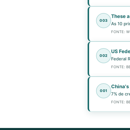
These a
003
As 10 pr
FONTE: 
US Feder
002
Federal 
FONTE: B
China's
001
7% de cr
FONTE: B